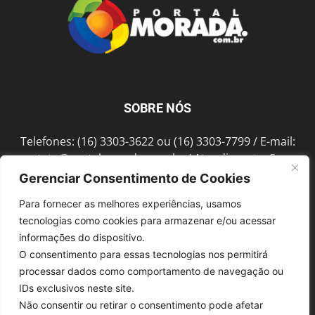
SOBRE NÓS
Telefones: (16) 3303-3622 ou (16) 3303-7799 / E-mail:
contato@portalmorada.com.br
/ Atendimento: Seg a
Sex das 8h às 18h / Endereço: Av. Bento de Abreu, 889
Gerenciar Consentimento de Cookies
Fonte Luminosa Araraquara – SP CEP 14802-396
Para fornecer as melhores experiências, usamos
tecnologias como cookies para armazenar e/ou acessar
informações do dispositivo.
SIGA-NOS
O consentimento para essas tecnologias nos permitirá
processar dados como comportamento de navegação ou
IDs exclusivos neste site.
Não consentir ou retirar o consentimento pode afetar