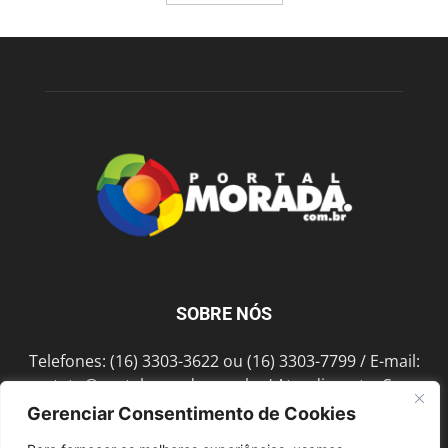
SOBRE NÓS
Telefones: (16) 3303-3622 ou (16) 3303-7799 / E-mail:
contato@portalmorada.com.br
/ Atendimento: Seg a
Sex das 8h às 18h / Endereço: Av. Bento de Abreu, 889
Gerenciar Consentimento de Cookies
Fonte Luminosa Araraquara – SP CEP 14802-396