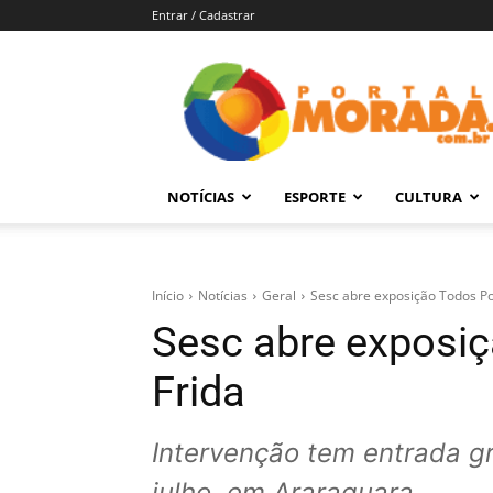
Entrar / Cadastrar
Portal
Morada
–
Notícias
de
NOTÍCIAS
ESPORTE
CULTURA
Araraquara
e
Região
Início
Notícias
Geral
Sesc abre exposição Todos P
Sesc abre exposi
Frida
Intervenção tem entrada gr
julho, em Araraquara