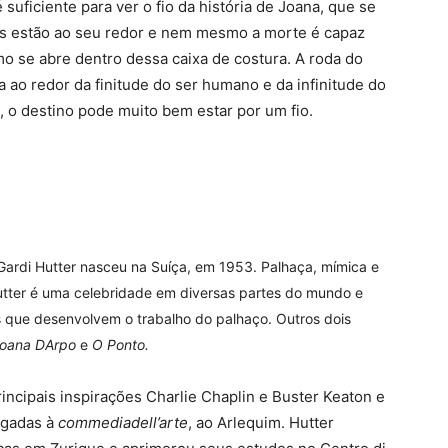
suficiente para ver o fio da história de Joana, que se
s estão ao seu redor e nem mesmo a morte é capaz
o se abre dentro dessa caixa de costura. A roda do
ra ao redor da finitude do ser humano e da infinitude do
s, o destino pode muito bem estar por um fio.
ardi Hutter nasceu na Suíça, em 1953. Palhaça, mímica e
Hutter é uma celebridade em diversas partes do mundo e
s que desenvolvem o trabalho do palhaço. Outros dois
oana DArpo
e
O Ponto.
incipais inspirações Charlie Chaplin e Buster Keaton e
ligadas à
commediadell’arte
, ao Arlequim. Hutter