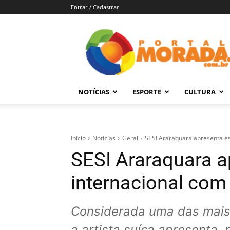
Entrar / Cadastrar
Portal
Morada
–
Notícias
de
NOTÍCIAS
ESPORTE
CULTURA
Araraquara
e
Região
Início
Notícias
Geral
SESI Araraquara apresenta es
SESI Araraquara a
internacional com 
Considerada uma das mais
a artista suíça apresenta, 