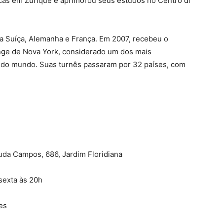
cas em Zurique e aprimorou seus estudos no Centro di
na Suíça, Alemanha e França. Em 2007, recebeu o
inge de Nova York, considerado um dos mais
s do mundo. Suas turnês passaram por 32 países, com
ruda Campos, 686, Jardim Floridiana
 sexta às 20h
es