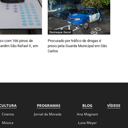
Destaque Geral
so com 166 pinos de
Procurado por tráfico de drogas é
ardim São Rafael II, em
preso pela Guarda Municipal em São
Carlos
CULTURA
PROGRAMAS
BLOG
VÍDEOS
Cinema
Jornal da Morada
Ana Magnani
Música
Luna Meyer