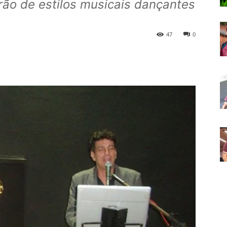
rão de estilos musicais dançantes
47
0