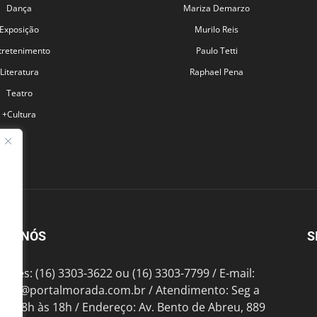
Dança
Mariza Demarzo
Exposição
Murilo Reis
tretenimento
Paulo Tetti
Literatura
Raphael Pena
Teatro
+Cultura
BRE NÓS
S
fones: (16) 3303-3622 ou (16) 3303-7799 / E-mail:
tato@portalmorada.com.br
/ Atendimento: Seg a
das 8h às 18h / Endereço: Av. Bento de Abreu, 889