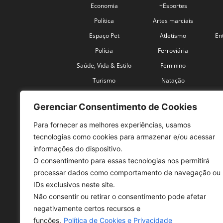
Economia
+Esportes
Política
Artes marciais
Espaço Pet
Atletismo
En
Polícia
Ferroviária
Saúde, Vida & Estilo
Feminino
Turismo
Natação
Coronavírus
Velocidade
Gerenciar Consentimento de Cookies
Para fornecer as melhores experiências, usamos
tecnologias como cookies para armazenar e/ou acessar
informações do dispositivo.
O consentimento para essas tecnologias nos permitirá
SO
processar dados como comportamento de navegação ou
IDs exclusivos neste site.
Tele
Não consentir ou retirar o consentimento pode afetar
con
negativamente certos recursos e
Sex 
funções.
Política de Cookies e Privacidade