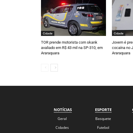
Cidade
Cidade
TOR prende motorista com skank
Jovem é pre
avaliado em R$ 43 mil na SP-310, em
cocaína no J
Araraquara
Araraquara
NOTÍCIAS
ESPORTE
Geral
Basquete
Cidades
Futebol