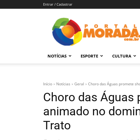
Entrar / Cadastrar
Portal
Morada
–
Notícias
de
NOTÍCIAS
ESPORTE
CULTURA
Araraquara
e
Região
Início
Notícias
Geral
Choro das Águas promete sh
Choro das Águas 
animado no domin
Trato