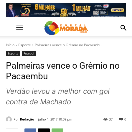
Início
Esporte
Palmeiras vence o Grêmio no Pacaembu
Esporte
Futebol
Palmeiras vence o Grêmio no
Pacaembu
Verdão levou a melhor com gol
contra de Machado
Por
Redação
julho 1, 2017 10:09 pm
37
0