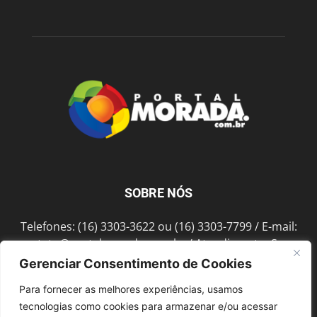
SOBRE NÓS
Telefones: (16) 3303-3622 ou (16) 3303-7799 / E-mail:
contato@portalmorada.com.br
/ Atendimento: Seg a
Sex das 8h às 18h / Endereço: Av. Bento de Abreu, 889
Gerenciar Consentimento de Cookies
Fonte Luminosa Araraquara – SP CEP 14802-396
Para fornecer as melhores experiências, usamos
tecnologias como cookies para armazenar e/ou acessar