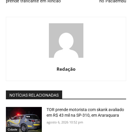
prende traficante em Rincão
no Pacaembu
Redação
NOTÍCIAS RELACIONADAS
TOR prende motorista com skank avaliado
em R$ 43 mil na SP-310, em Araraquara
agosto 6, 2026 10:52 pm
Cidade