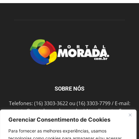
SOBRE NÓS
Telefones: (16) 3303-3622 ou (16) 3303-7799 / E-mail:
contato@portalmorada.com.br
/ Atendimento: Seg a
Sex das 8h às 18h / Endereço: Av. Bento de Abreu, 889
Gerenciar Consentimento de Cookies
Fonte Luminosa Araraquara – SP CEP 14802-396
Para fornecer as melhores experiências, usamos
tecnologias como cookies para armazenar e/ou acessar