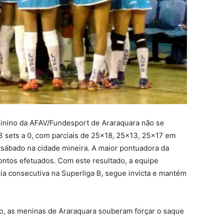
minino da AFAV/Fundesport de Araraquara não se
 3 sets a 0, com parciais de 25×18, 25×13, 25×17 em
 sábado na cidade mineira. A maior pontuadora da
pontos efetuados. Com este resultado, a equipe
ia consecutiva na Superliga B, segue invicta e mantém
o, as meninas de Araraquara souberam forçar o saque