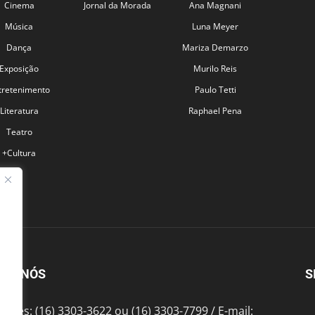
Cinema
Jornal da Morada
Ana Magnani
Música
Luna Meyer
Dança
Mariza Demarzo
Exposição
Murilo Reis
tretenimento
Paulo Tetti
Literatura
Raphael Pena
Teatro
+Cultura
BRE NÓS
S
fones: (16) 3303-3622 ou (16) 3303-7799 / E-mail: