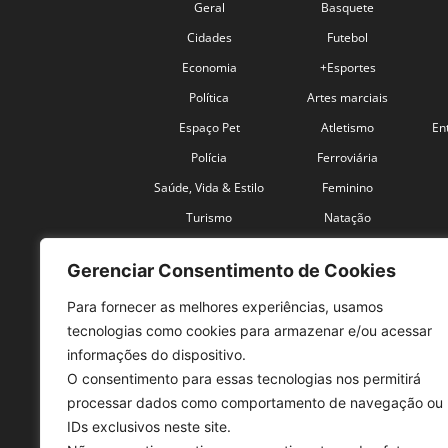
Geral
Basquete
Cidades
Futebol
Economia
+Esportes
Política
Artes marciais
Espaço Pet
Atletismo
En
Polícia
Ferroviária
Saúde, Vida & Estilo
Feminino
Turismo
Natação
Coronavírus
Velocidade
Gerenciar Consentimento de Cookies
Para fornecer as melhores experiências, usamos
tecnologias como cookies para armazenar e/ou acessar
informações do dispositivo.
O consentimento para essas tecnologias nos permitirá
SO
processar dados como comportamento de navegação ou
IDs exclusivos neste site.
Tele