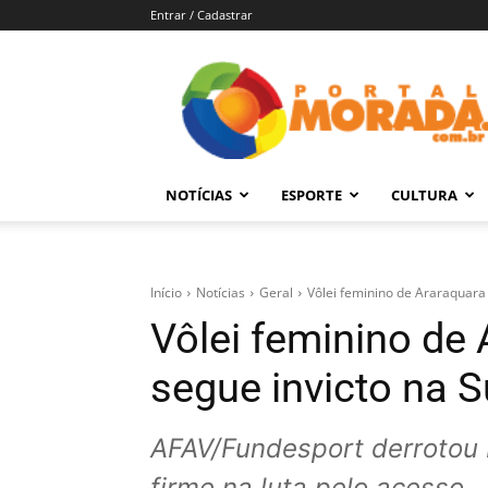
Entrar / Cadastrar
Portal
Morada
–
Notícias
de
NOTÍCIAS
ESPORTE
CULTURA
Araraquara
e
Região
Início
Notícias
Geral
Vôlei feminino de Araraquara 
Vôlei feminino de
segue invicto na S
AFAV/Fundesport derrotou 
firme na luta pelo acesso